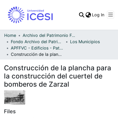
(curren
Log In
Communities & Collec
All of DSpace
Home
Archivo del Patrimonio Fotográfico y Fílmico del Valle del Cauca
Fondo Archivo del Patrimonio Fotográfico y Fílmico del Valle del Cauca
Los Municipios
Statistics
APFFVC - Edificios - Patrimonial
Construcción de la plancha para la construcción del cuertel de bomberos de Zarzal
Construcción de la plancha para
la construcción del cuertel de
bomberos de Zarzal
Files