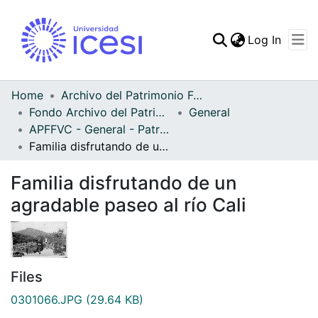
(curren
Log In
Communities & Collec
All of DSpace
Home
Archivo del Patrimonio Fotográfico y Fílmico del Valle del Cauca
Fondo Archivo del Patrimonio Fotográfico y Fílmico del Valle del Cauca
General
Statistics
APFFVC - General - Patrimonial
Familia disfrutando de un agradable paseo al río Cali
Familia disfrutando de un
agradable paseo al río Cali
Files
0301066.JPG
(29.64 KB)