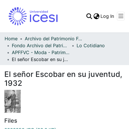
(curren
Log In
Communities & Collec
All of DSpace
Home
Archivo del Patrimonio Fotográfico y Fílmico del Valle del Cauca
Fondo Archivo del Patrimonio Fotográfico y Fílmico del Valle del Cauca
Lo Cotidiano
Statistics
APFFVC - Moda - Patrimonial
El señor Escobar en su juventud, 1932
El señor Escobar en su juventud,
1932
Files