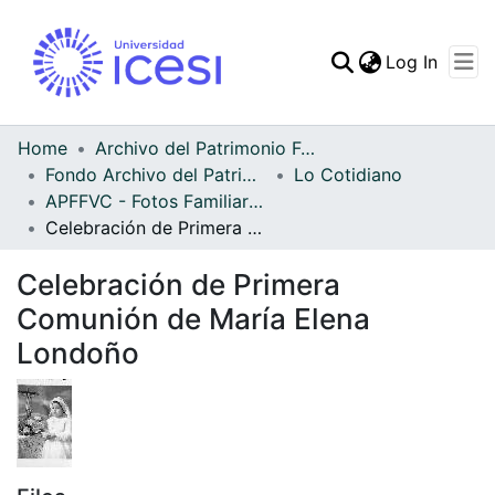
(curren
Log In
Communities & Collec
All of DSpace
Home
Archivo del Patrimonio Fotográfico y Fílmico del Valle del Cauca
Fondo Archivo del Patrimonio Fotográfico y Fílmico del Valle del Cauca
Lo Cotidiano
Statistics
APFFVC - Fotos Familiares - Patrimonial
Celebración de Primera Comunión de María Elena Londoño
Celebración de Primera
Comunión de María Elena
Londoño