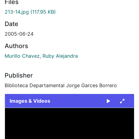
Files
213-14.jpg
(117.95 KB)
Date
2005-06-24
Authors
Murillo Chavez, Ruby Alejandra
Publisher
Biblioteca Departamental Jorge Garces Borrero
Images & Videos
Slide 1 of 1