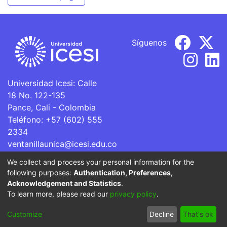
Síguenos
Universidad Icesi: Calle
18 No. 122-135
Pance, Cali - Colombia
Teléfono: +57 (602) 555
2334
ventanillaunica@icesi.edu.co
We collect and process your personal information for the
La Universidad Icesi es una Institución de Educación
following purposes:
Authentication, Preferences,
Superior que se encuentra sujeta a inspección y vigilancia
Acknowledgement and Statistics
.
por parte del Ministerio de Educación Nacional.
To learn more, please read our
privacy policy
.
Cookie
Privacy
End User
Send
Customize
Decline
That's ok
settings
policy
Agreement
Feedback