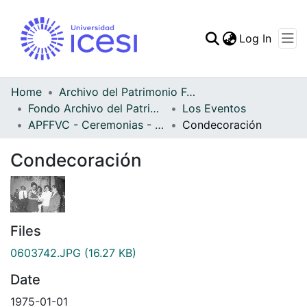
(curren
Log In
Communities & Collec
All of DSpace
Home
Archivo del Patrimonio Fotográfico y Fílmico del Valle del Cauca
Fondo Archivo del Patrimonio Fotográfico y Fílmico del Valle del Cauca
Los Eventos
Statistics
APFFVC - Ceremonias - Patrimonial
Condecoración
Condecoración
Files
0603742.JPG
(16.27 KB)
Date
1975-01-01