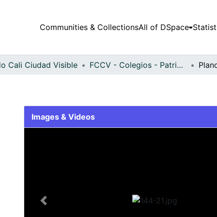
Communities & Collections
All of DSpace
Statist
o Cali Ciudad Visible
FCCV - Colegios - Patrimonial
Plan
Images & Videos
Slide 1 of 1
Previous