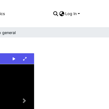
ics
Log In
o general
Next