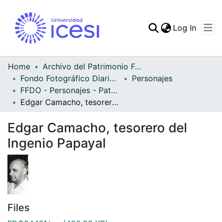
(curren
Log In
Communities & Collec
All of DSpace
Home
Archivo del Patrimonio Fotográfico y Fílmico del Valle del Cauca
Fondo Fotográfico Diario Occidente
Personajes
Statistics
FFDO - Personajes - Patrimonial
Edgar Camacho, tesorero del Ingenio Papayal
Edgar Camacho, tesorero del
Ingenio Papayal
Files