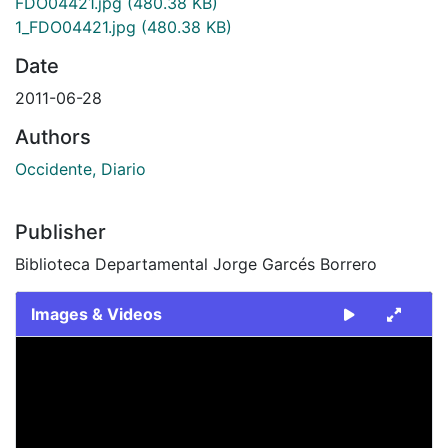
FDO04421.jpg
(480.38 KB)
1_FDO04421.jpg
(480.38 KB)
Date
2011-06-28
Authors
Occidente, Diario
Publisher
Biblioteca Departamental Jorge Garcés Borrero
Images & Videos
Slide 1 of 2