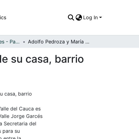
ics
Log In
APFFVC - Interiores - Patrimonial
Adolfo Pedroza y María Tapia Ramos, en la sala de su casa, barrio Guabal
e su casa, barrio
u casa, barrio
Valle del Cauca es
Valle Jorge Garcés
a Secretaria del
s para su
 entre la