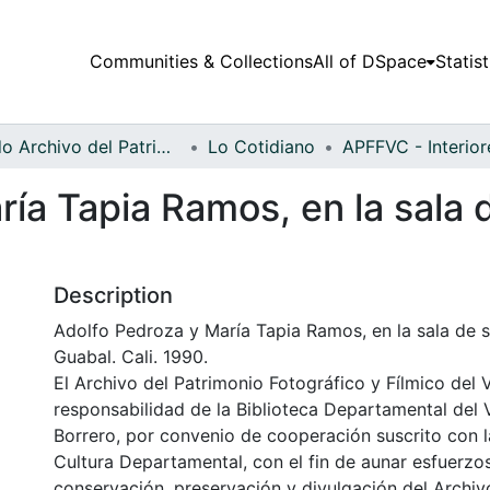
Communities & Collections
All of DSpace
Statist
Fondo Archivo del Patrimonio Fotográfico y Fílmico del Valle del Cauca
Lo Cotidiano
ía Tapia Ramos, en la sala d
Description
Adolfo Pedroza y María Tapia Ramos, en la sala de s
Guabal. Cali. 1990.
El Archivo del Patrimonio Fotográfico y Fílmico del 
responsabilidad de la Biblioteca Departamental del 
Borrero, por convenio de cooperación suscrito con l
Cultura Departamental, con el fin de aunar esfuerzo
conservación, preservación y divulgación del Archivo