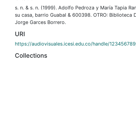
s. n. & s. n. (1999). Adolfo Pedroza y María Tapia Ra
su casa, barrio Guabal & 600398. OTRO: Biblioteca
Jorge Garces Borrero.
URI
https://audiovisuales.icesi.edu.co/handle/12345678
Collections
APFFVC - Interiores - Patrimonial
Full item page
si: Calle 18 No. 122-135
olombia
(602) 555 2334
@icesi.edu.co