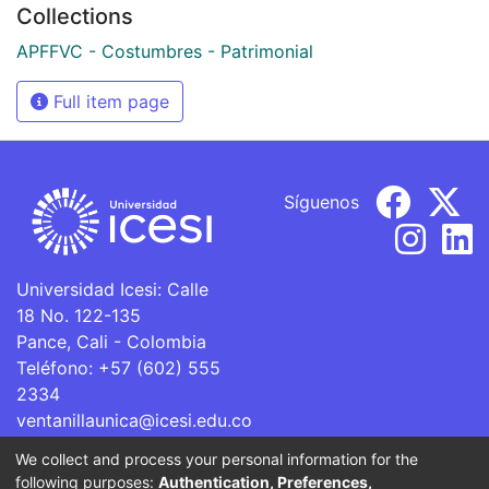
Collections
APFFVC - Costumbres - Patrimonial
Full item page
Síguenos
Universidad Icesi: Calle
18 No. 122-135
Pance, Cali - Colombia
Teléfono: +57 (602) 555
2334
ventanillaunica@icesi.edu.co
We collect and process your personal information for the
La Universidad Icesi es una Institución de Educación
following purposes:
Authentication, Preferences,