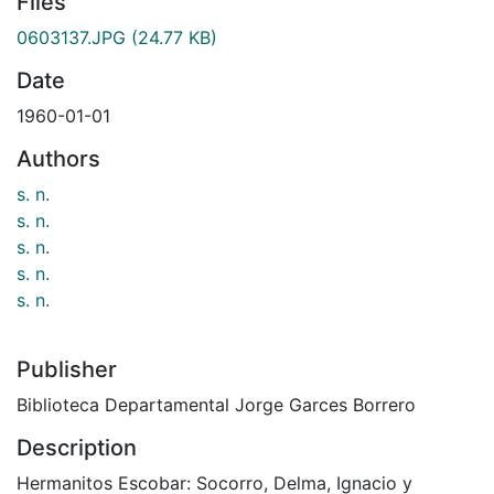
Files
0603137.JPG
(24.77 KB)
Date
1960-01-01
Authors
s. n.
s. n.
s. n.
s. n.
s. n.
Publisher
Biblioteca Departamental Jorge Garces Borrero
Description
Hermanitos Escobar: Socorro, Delma, Ignacio y