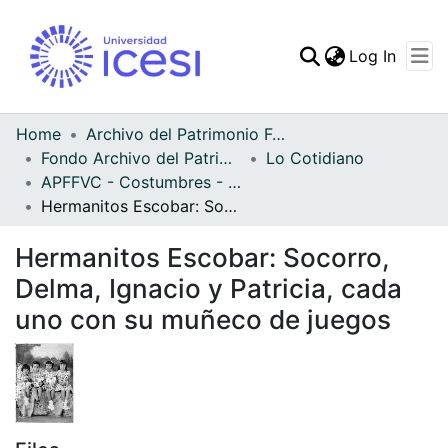
(curren
Log In
Communities & Collec
All of DSpace
Home
Archivo del Patrimonio Fotográfico y Fílmico del Valle del Cauca
Fondo Archivo del Patrimonio Fotográfico y Fílmico del Valle del Cauca
Lo Cotidiano
Statistics
APFFVC - Costumbres - Patrimonial
Hermanitos Escobar: Socorro, Delma, Ignacio y Patricia, cada uno con su muñeco de juegos
Hermanitos Escobar: Socorro,
Delma, Ignacio y Patricia, cada
uno con su muñeco de juegos