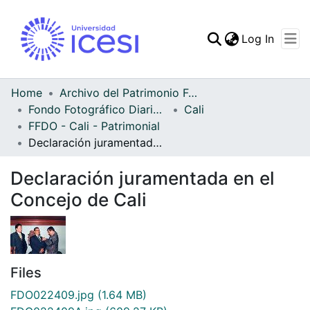
(curren
Log In
Communities & Collec
All of DSpace
Home
Archivo del Patrimonio Fotográfico y Fílmico del Valle del Cauca
Fondo Fotográfico Diario Occidente
Cali
Statistics
FFDO - Cali - Patrimonial
Declaración juramentada en el Concejo de Cali
Declaración juramentada en el
Concejo de Cali
Files
FDO022409.jpg
(1.64 MB)