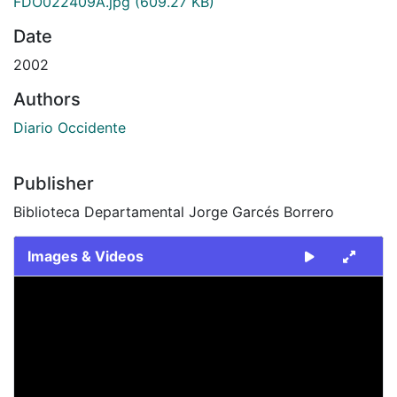
FDO022409A.jpg
(609.27 KB)
Date
2002
Authors
Diario Occidente
Publisher
Biblioteca Departamental Jorge Garcés Borrero
Images & Videos
Slide 1 of 2