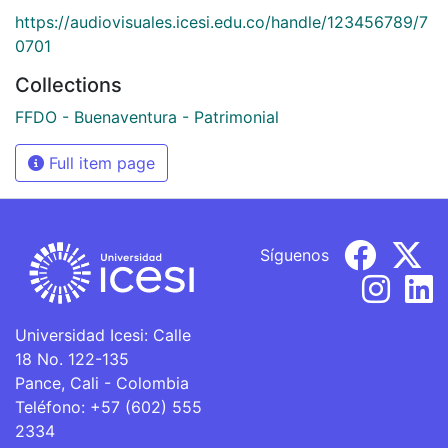
https://audiovisuales.icesi.edu.co/handle/123456789/7
0701
Collections
FFDO - Buenaventura - Patrimonial
Full item page
Síguenos
Universidad Icesi: Calle
18 No. 122-135
Pance, Cali - Colombia
Teléfono: +57 (602) 555
2334