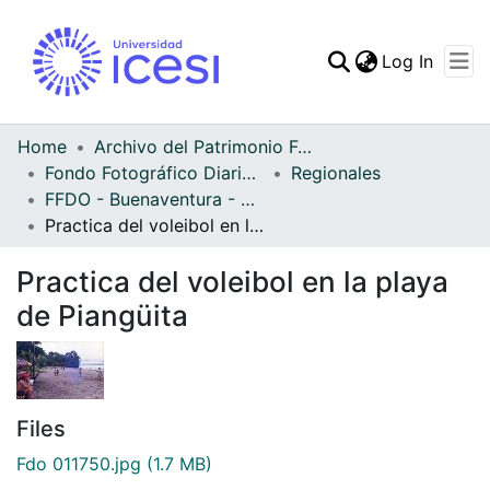
(curren
Log In
Communities & Collec
All of DSpace
Home
Archivo del Patrimonio Fotográfico y Fílmico del Valle del Cauca
Fondo Fotográfico Diario Occidente
Regionales
Statistics
FFDO - Buenaventura - Patrimonial
Practica del voleibol en la playa de Piangüita
Practica del voleibol en la playa
de Piangüita
Files
Fdo 011750.jpg
(1.7 MB)