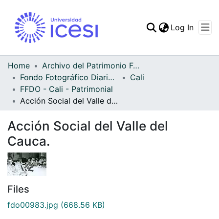
(curren
Log In
Communities & Collec
All of DSpace
Home
Archivo del Patrimonio Fotográfico y Fílmico del Valle del Cauca
Fondo Fotográfico Diario Occidente
Cali
Statistics
FFDO - Cali - Patrimonial
Acción Social del Valle del Cauca.
Acción Social del Valle del
Cauca.
Files
fdo00983.jpg
(668.56 KB)