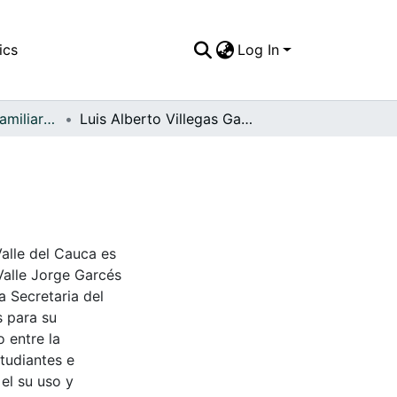
ics
Log In
APFFVC - Fotos Familiares - Patrimonial
Luis Alberto Villegas García
Valle del Cauca es
Valle Jorge Garcés
a Secretaria del
s para su
 entre la
tudiantes e
 el su uso y