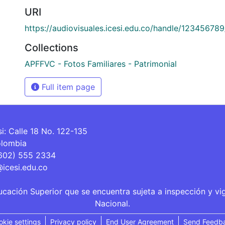
URI
https://audiovisuales.icesi.edu.co/handle/12345678
Collections
APFFVC - Fotos Familiares - Patrimonial
Full item page
si: Calle 18 No. 122-135
olombia
(602) 555 2334
@icesi.edu.co
ucación Superior que se encuentra sujeta a inspección y vi
Nacional.
okie settings
Privacy policy
End User Agreement
Send Feedb