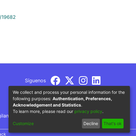
9/19682
Síguenos
We collect and process your personal information for the
following purposes:
Authentication, Preferences,
Acknowledgement and Statistics
.
To learn more, please read our
privacy policy
.
gilancia por parte del Ministerio de Educación
Customize
Decline
That's ok
ack