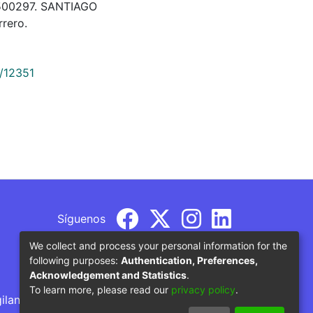
 500297. SANTIAGO
rero.
9/12351
Síguenos
We collect and process your personal information for the
following purposes:
Authentication, Preferences,
Acknowledgement and Statistics
.
To learn more, please read our
privacy policy
.
gilancia por parte del Ministerio de Educación