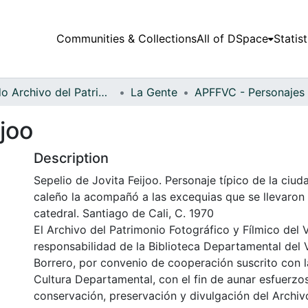
Communities & Collections
All of DSpace
Statist
Fondo Archivo del Patrimonio Fotográfico y Fílmico del Valle del Cauca
La Gente
ijoo
Description
Sepelio de Jovita Feijoo. Personaje típico de la ciud
caleño la acompañó a las excequias que se llevaron 
catedral. Santiago de Cali, C. 1970
El Archivo del Patrimonio Fotográfico y Fílmico del 
responsabilidad de la Biblioteca Departamental del 
Borrero, por convenio de cooperación suscrito con l
Cultura Departamental, con el fin de aunar esfuerzo
conservación, preservación y divulgación del Archivo