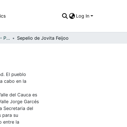
ics
Log In
APFFVC - Personajes - Patrimonial
Sepelio de Jovita Feijoo
ad. El pueblo
a cabo en la
Valle del Cauca es
Valle Jorge Garcés
a Secretaria del
s para su
 entre la