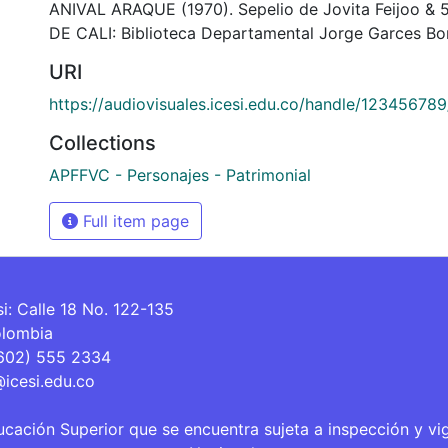
ANIVAL ARAQUE (1970). Sepelio de Jovita Feijoo &
DE CALI: Biblioteca Departamental Jorge Garces Bor
URI
https://audiovisuales.icesi.edu.co/handle/12345678
Collections
APFFVC - Personajes - Patrimonial
Full item page
si: Calle 18 No. 122-135
olombia
(602) 555 2334
@icesi.edu.co
ucación Superior que se encuentra sujeta a inspección y vi