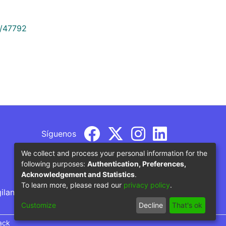
9/47792
Síguenos
We collect and process your personal information for the
following purposes:
Authentication, Preferences,
Acknowledgement and Statistics
.
To learn more, please read our
privacy policy
.
gilancia por parte del Ministerio de Educación
Customize
Decline
That's ok
ack