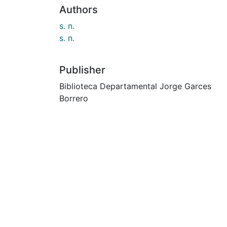
Authors
s. n.
s. n.
Publisher
Biblioteca Departamental Jorge Garces
Borrero