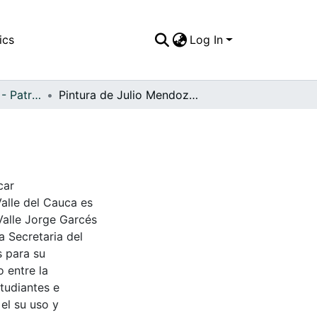
ics
Log In
APFFVC - Pinturas - Patrimonial
Pintura de Julio Mendoza Bernaza
car
Valle del Cauca es
Valle Jorge Garcés
a Secretaria del
s para su
 entre la
tudiantes e
 el su uso y