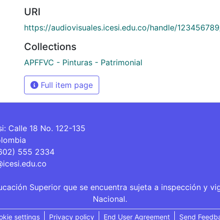
URI
https://audiovisuales.icesi.edu.co/handle/12345678
Collections
APFFVC - Pinturas - Patrimonial
Full item page
si: Calle 18 No. 122-135
olombia
(602) 555 2334
@icesi.edu.co
ucación Superior que se encuentra sujeta a inspección y vi
Nacional.
okie settings
Privacy policy
End User Agreement
Send Feedb