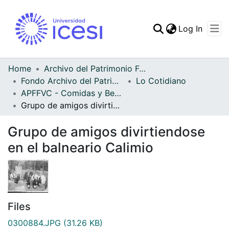
(curren
Log In
Communities & Collec
All of DSpace
Home
Archivo del Patrimonio Fotográfico y Fílmico del Valle del Cauca
Fondo Archivo del Patrimonio Fotográfico y Fílmico del Valle del Cauca
Lo Cotidiano
Statistics
APFFVC - Comidas y Bebidas - Patrimonial
Grupo de amigos divirtiendose en el balneario Calimio
Grupo de amigos divirtiendose
en el balneario Calimio
Files
0300884.JPG
(31.26 KB)