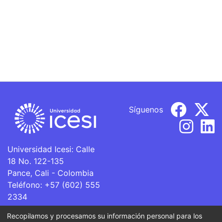
Síguenos
Universidad Icesi: Calle
18 No. 122-135
Pance, Cali - Colombia
Teléfono: +57 (602) 555
2334
ventanillaunica@icesi.edu.co
Recopilamos y procesamos su información personal para los