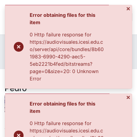
×
Error obtaining files for this
(curren
Log In
item
Communities & Collec
0 Http failure response for
All of DSpace
Home
Archivo del Patrimonio Fotográfico y Fílmico del Valle del Cauca
https://audiovisuales.icesi.edu.c
Municipios del Valle del Cauca
o/server/api/core/bundles/8b60
Statistics
Municipios del Valle del Cauca
1983-6990-4290-aec5-
Carlos Alberto Lozano. San Pedro
5eb2221b4fed/bitstreams?
page=0&size=20: 0 Unknown
Carlos Alberto Lozano. San
Error
Pedro
×
Error obtaining files for this
item
Files
0 Http failure response for
VALLE000281.jpg
(1010.44 KB)
https://audiovisuales.icesi.edu.c