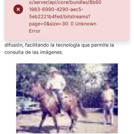
propósito de aunar esfuerzos para su conservación,
o/server/api/core/bundles/8b60
preservación y divulgación del Archivo entre la
1983-6990-4290-aec5-
5eb2221b4fed/bitstreams?
comunidad Vallecaucana, especialmente entre los
page=0&size=30: 0 Unknown
estudiantes e investigadores que visitan la Biblioteca,
Error
propiciando su uso y consulta permanente. La
universidad Icesi es un colaborador en el proceso de
difusión, facilitando la tecnología que permite la
consulta de las imágenes.