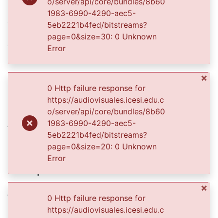
o/server/api/core/bundles/8b60
Date
1983-6990-4290-aec5-
1944-06-01
5eb2221b4fed/bitstreams?
page=0&size=30: 0 Unknown
Authors
Error
Lozano, Fernel
×
Publisher
0 Http failure response for
Biblioteca Departamental Jorge Garcés Borrero
https://audiovisuales.icesi.edu.c
o/server/api/core/bundles/8b60
Abstract
1983-6990-4290-aec5-
5eb2221b4fed/bitstreams?
Foto familiar. Carlos Lozano preparandose para
page=0&size=20: 0 Unknown
participar de la cabalgata en las fiestas de San Pedro
Error
Description
El Archivo del Patrimonio Fotográfico y Fílmico del
Valle del Cauca es responsabilidad de la Biblioteca
×
0 Http failure response for
Departamental del Valle Jorge Garcés Borrero, con el
https://audiovisuales.icesi.edu.c