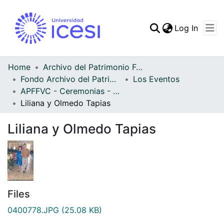
(curren
Log In
Communities & Collec
All of DSpace
Home
Archivo del Patrimonio Fotográfico y Fílmico del Valle del Cauca
Fondo Archivo del Patrimonio Fotográfico y Fílmico del Valle del Cauca
Los Eventos
Statistics
APFFVC - Ceremonias - Patrimonial
Liliana y Olmedo Tapias
Liliana y Olmedo Tapias
Files
0400778.JPG
(25.08 KB)