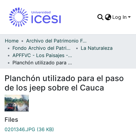
Log In
Communities & Colle
All of DSpace
Home
Archivo del Patrimonio Fotográfico y Fílmico del Valle del Cauca
Fondo Archivo del Patrimonio Fotográfico y Fílmico del Valle del Cauca
La Naturaleza
Statistics
APFFVC - Los Paisajes - Patrimonial
Planchón utilizado para el paso de los jeep sobre el Cauca
Planchón utilizado para el paso
de los jeep sobre el Cauca
Files
0201346.JPG
(36 KB)