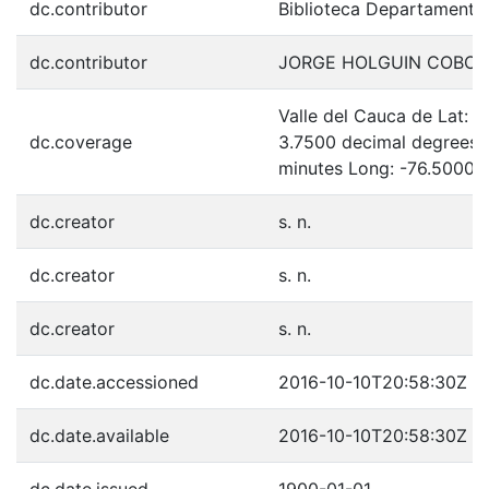
dc.contributor
Biblioteca Departamenta
dc.contributor
JORGE HOLGUIN COBO
Valle del Cauca de Lat: 
dc.coverage
3.7500 decimal degrees 
minutes Long: -76.5000 
dc.creator
s. n.
dc.creator
s. n.
dc.creator
s. n.
dc.date.accessioned
2016-10-10T20:58:30Z
dc.date.available
2016-10-10T20:58:30Z
dc.date.issued
1900-01-01