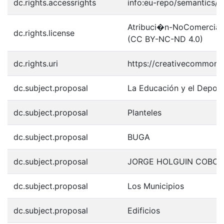
dc.rights.accessrights
info:eu-repo/semantics/
Atribuci�n-NoComercial-S
dc.rights.license
(CC BY-NC-ND 4.0)
dc.rights.uri
https://creativecommons.
dc.subject.proposal
La Educación y el Depor
dc.subject.proposal
Planteles
dc.subject.proposal
BUGA
dc.subject.proposal
JORGE HOLGUIN COBO
dc.subject.proposal
Los Municipios
dc.subject.proposal
Edificios