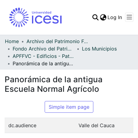
(curren
Log In
Communities & Collec
All of DSpace
Home
Archivo del Patrimonio Fotográfico y Fílmico del Valle del Cauca
Fondo Archivo del Patrimonio Fotográfico y Fílmico del Valle del Cauca
Los Municipios
Statistics
APFFVC - Edificios - Patrimonial
Panorámica de la antigua Escuela Normal Agrícolo
Panorámica de la antigua
Escuela Normal Agrícolo
Simple item page
dc.audience
Valle del Cauca