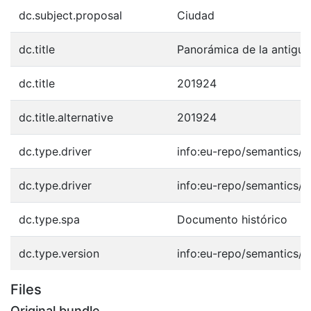
dc.subject.proposal
Ciudad
dc.title
Panorámica de la antigua
dc.title
201924
dc.title.alternative
201924
dc.type.driver
info:eu-repo/semantics/o
dc.type.driver
info:eu-repo/semantics/o
dc.type.spa
Documento histórico
dc.type.version
info:eu-repo/semantics/p
Files
Original bundle