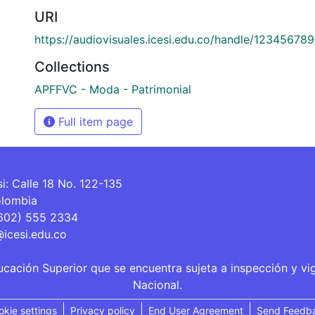
URI
https://audiovisuales.icesi.edu.co/handle/12345678
Collections
APFFVC - Moda - Patrimonial
Full item page
si: Calle 18 No. 122-135
olombia
(602) 555 2334
@icesi.edu.co
ucación Superior que se encuentra sujeta a inspección y vi
Nacional.
okie settings
Privacy policy
End User Agreement
Send Feedb