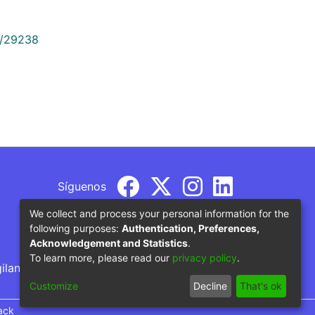
9/29238
Síguenos
We collect and process your personal information for the
following purposes:
Authentication, Preferences,
Acknowledgement and Statistics
.
To learn more, please read our
privacy policy
.
gilancia por parte del Ministerio de Educación
Customize
Decline
That's ok
ack