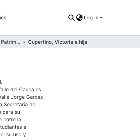
ics
Log In
APFFVC - Moda - Patrimonial
Cupertino, Victoria e hija
.
Valle del Cauca es
Valle Jorge Garcés
a Secretaria del
s para su
 entre la
tudiantes e
 el su uso y