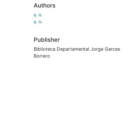
Authors
s. n.
s. n.
Publisher
Biblioteca Departamental Jorge Garces
Borrero