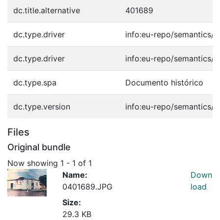
dc.title.alternative
401689
dc.type.driver
info:eu-repo/semantics/o
dc.type.driver
info:eu-repo/semantics/o
dc.type.spa
Documento histórico
dc.type.version
info:eu-repo/semantics/p
Files
Original bundle
Now showing
1 - 1 of 1
Name:
Down
0401689.JPG
load
Size:
29.3 KB