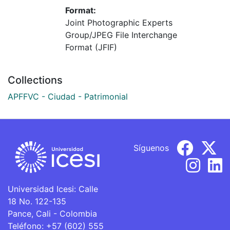
Format:
Joint Photographic Experts
Group/JPEG File Interchange
Format (JFIF)
Collections
APFFVC - Ciudad - Patrimonial
Síguenos
Universidad Icesi: Calle
18 No. 122-135
Pance, Cali - Colombia
Teléfono: +57 (602) 555