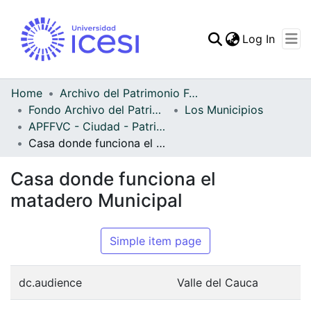
(curren
Log In
Communities & Collec
All of DSpace
Home
Archivo del Patrimonio Fotográfico y Fílmico del Valle del Cauca
Fondo Archivo del Patrimonio Fotográfico y Fílmico del Valle del Cauca
Los Municipios
Statistics
APFFVC - Ciudad - Patrimonial
Casa donde funciona el matadero Municipal
Casa donde funciona el
matadero Municipal
Simple item page
dc.audience
Valle del Cauca