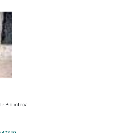
i: Biblioteca
9/47849