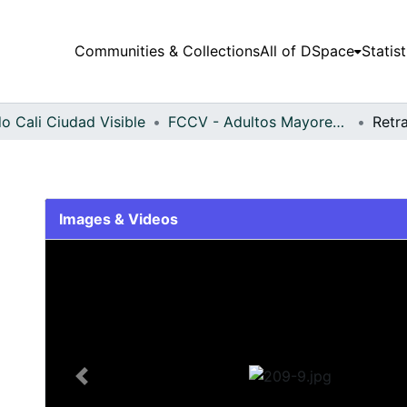
Communities & Collections
All of DSpace
Statist
o Cali Ciudad Visible
FCCV - Adultos Mayores - Patrimonial
Retr
Images & Videos
Slide 1 of 1
Previous