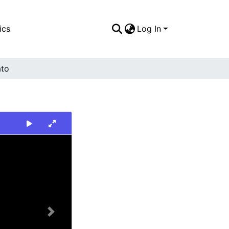
ics
Log In
ato
Next