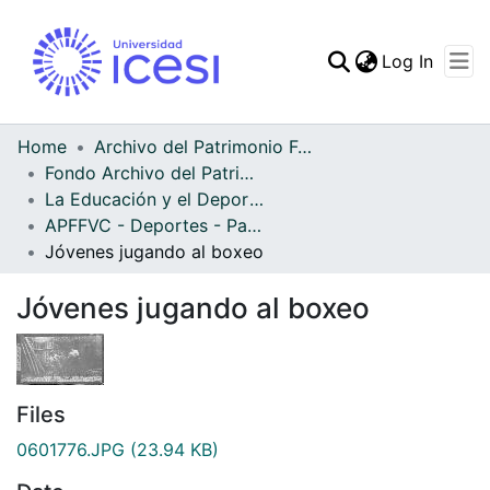
(curren
Log In
Communities & Collec
All of DSpace
Home
Archivo del Patrimonio Fotográfico y Fílmico del Valle del Cauca
Fondo Archivo del Patrimonio Fotográfico y Fílmico del Valle del Cauca
Statistics
La Educación y el Deporte
APFFVC - Deportes - Patrimonial
Jóvenes jugando al boxeo
Jóvenes jugando al boxeo
Files
0601776.JPG
(23.94 KB)