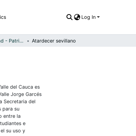
ics
Log In
APFFVC - Ciudad - Patrimonial
Atardecer sevillano
Valle del Cauca es
Valle Jorge Garcés
a Secretaria del
s para su
 entre la
tudiantes e
 el su uso y