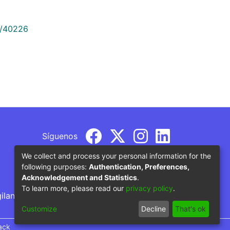
9/40226
Síguenos
We collect and process your personal information for the
following purposes:
Authentication, Preferences,
Acknowledgement and Statistics
.
To learn more, please read our
privacy policy
.
gilancia por parte del Ministerio de Educación
Customize
Decline
That's ok
ack