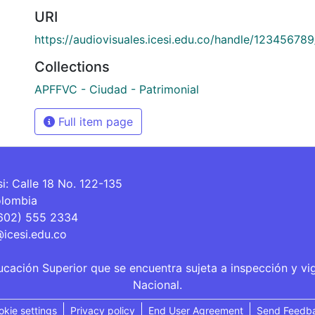
URI
https://audiovisuales.icesi.edu.co/handle/12345678
Collections
APFFVC - Ciudad - Patrimonial
Full item page
si: Calle 18 No. 122-135
olombia
(602) 555 2334
@icesi.edu.co
ucación Superior que se encuentra sujeta a inspección y vi
Nacional.
okie settings
Privacy policy
End User Agreement
Send Feedb