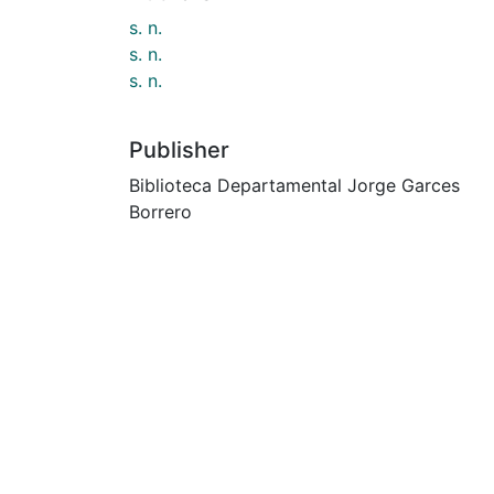
s. n.
s. n.
s. n.
Publisher
Biblioteca Departamental Jorge Garces
Borrero