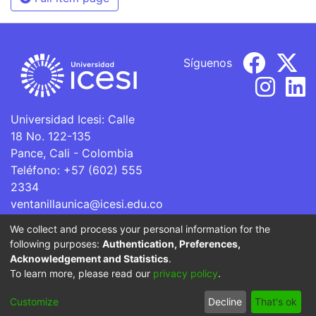
Síguenos
Universidad Icesi: Calle
18 No. 122-135
Pance, Cali - Colombia
Teléfono: +57 (602) 555
2334
ventanillaunica@icesi.edu.co
We collect and process your personal information for the
La Universidad Icesi es una Institución de Educación
following purposes:
Authentication, Preferences,
Superior que se encuentra sujeta a inspección y vigilancia
Acknowledgement and Statistics
.
por parte del Ministerio de Educación Nacional.
To learn more, please read our
privacy policy
.
Cookie
Privacy
End User
Send
Customize
Decline
That's ok
settings
policy
Agreement
Feedback