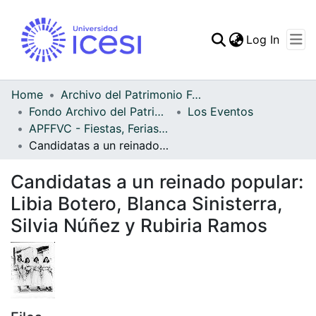
(curren
Log In
Communities & Collec
All of DSpace
Home
Archivo del Patrimonio Fotográfico y Fílmico del Valle del Cauca
Fondo Archivo del Patrimonio Fotográfico y Fílmico del Valle del Cauca
Los Eventos
Statistics
APFFVC - Fiestas, Ferias y Carnavales - Patrimonial
Candidatas a un reinado popular: Libia Botero, Blanca Sinisterra, Silvia Núñez y Rubiria Ramos
Candidatas a un reinado popular:
Libia Botero, Blanca Sinisterra,
Silvia Núñez y Rubiria Ramos