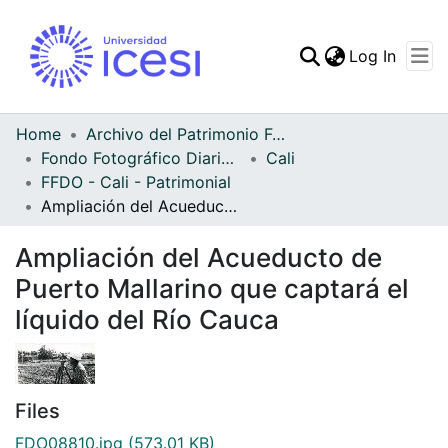
(curren
Log In
Communities & Collec
All of DSpace
Home
Archivo del Patrimonio Fotográfico y Fílmico del Valle del Cauca
Fondo Fotográfico Diario Occidente
Cali
Statistics
FFDO - Cali - Patrimonial
Ampliación del Acueducto de Puerto Mallarino que captará el líquido del Río Cauca
Ampliación del Acueducto de
Puerto Mallarino que captará el
líquido del Río Cauca
Files
FDO08810.jpg
(573.01 KB)