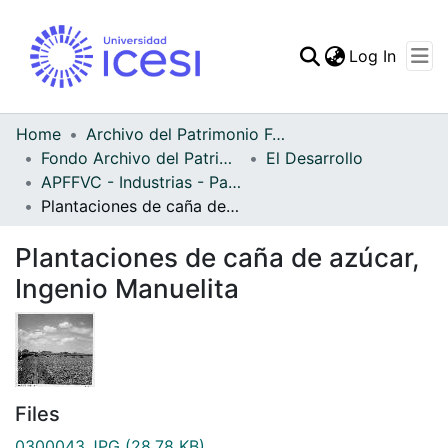
(curren
Log In
Communities & Collec
All of DSpace
Home
Archivo del Patrimonio Fotográfico y Fílmico del Valle del Cauca
Fondo Archivo del Patrimonio Fotográfico y Fílmico del Valle del Cauca
El Desarrollo
Statistics
APFFVC - Industrias - Patrimonial
Plantaciones de caña de azúcar, Ingenio Manuelita
Plantaciones de caña de azúcar,
Ingenio Manuelita
Files
0300043.JPG
(28.78 KB)