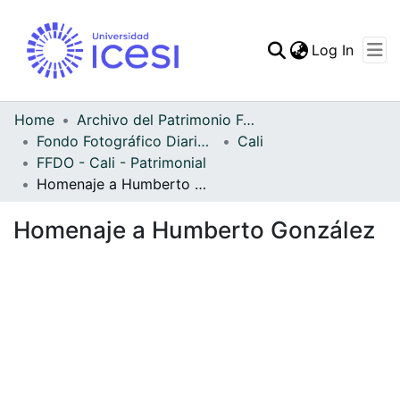
(curren
Log In
Communities & Collec
All of DSpace
Home
Archivo del Patrimonio Fotográfico y Fílmico del Valle del Cauca
Fondo Fotográfico Diario Occidente
Cali
Statistics
FFDO - Cali - Patrimonial
Homenaje a Humberto González
Homenaje a Humberto González