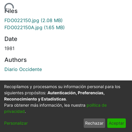
ading...
Files
FDO022150.jpg
(2.08 MB)
FDO022150A.jpg
(1.65 MB)
Date
1981
Authors
Diario Occidente
Recopilamos y procesamos su información personal para los
Publisher
siguientes propósitos:
Autenticación, Preferencias,
Biblioteca Departamental Jorge Garcés Borrero
Reconocimiento y Estadísticas
.
Para obtener más información, lea nuestra
política de
privacidad
.
Images & Videos
Slide 1 of 2
Personalizar
Rechazar
Aceptar