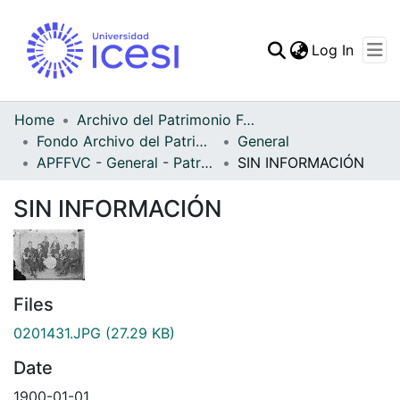
(curren
Log In
Communities & Collec
All of DSpace
Home
Archivo del Patrimonio Fotográfico y Fílmico del Valle del Cauca
Fondo Archivo del Patrimonio Fotográfico y Fílmico del Valle del Cauca
General
Statistics
APFFVC - General - Patrimonial
SIN INFORMACIÓN
SIN INFORMACIÓN
Files
0201431.JPG
(27.29 KB)
Date
1900-01-01