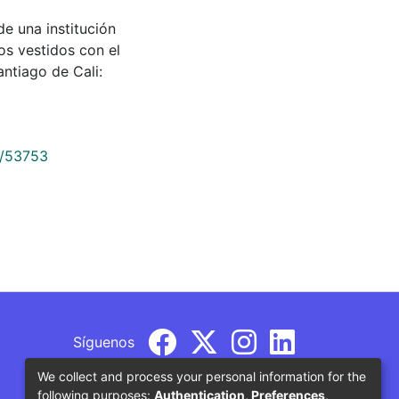
de una institución
os vestidos con el
antiago de Cali:
9/53753
Síguenos
We collect and process your personal information for the
following purposes:
Authentication, Preferences,