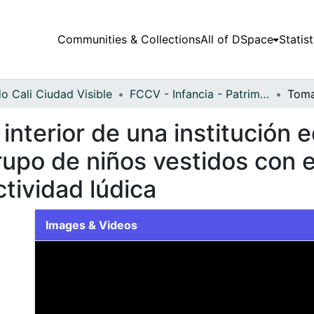
Communities & Collections
All of DSpace
Statist
o Cali Ciudad Visible
FCCV - Infancia - Patrimonial
 interior de una institución 
upo de niños vestidos con e
ctividad lúdica
Images & Videos
Slide 1 of 1