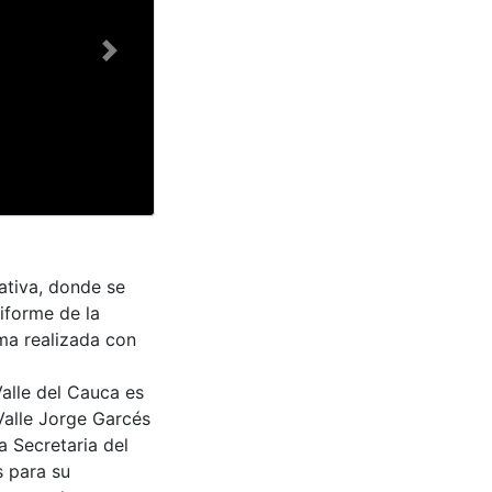
Next
cativa, donde se
iforme de la
oma realizada con
Valle del Cauca es
Valle Jorge Garcés
a Secretaria del
s para su