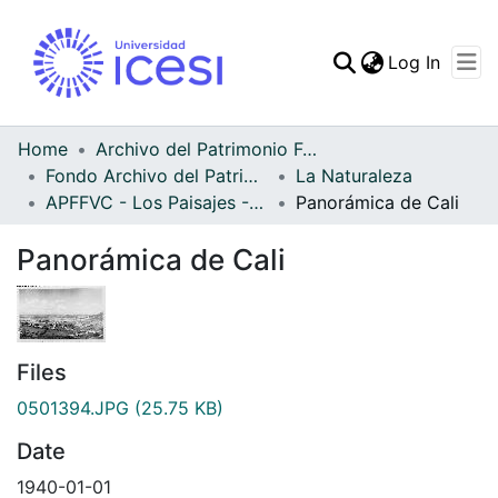
(curren
Log In
Communities & Collec
All of DSpace
Home
Archivo del Patrimonio Fotográfico y Fílmico del Valle del Cauca
Fondo Archivo del Patrimonio Fotográfico y Fílmico del Valle del Cauca
La Naturaleza
Statistics
APFFVC - Los Paisajes - Patrimonial
Panorámica de Cali
Panorámica de Cali
Files
0501394.JPG
(25.75 KB)
Date
1940-01-01