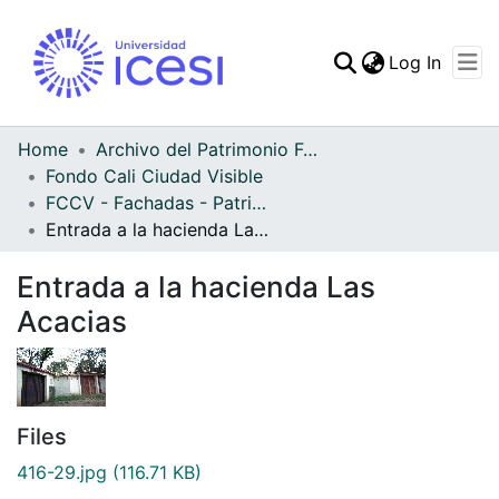
(curren
Log In
Communities & Collec
All of DSpace
Home
Archivo del Patrimonio Fotográfico y Fílmico del Valle del Cauca
Fondo Cali Ciudad Visible
Statistics
FCCV - Fachadas - Patrimonial
Entrada a la hacienda Las Acacias
Entrada a la hacienda Las
Acacias
Files
416-29.jpg
(116.71 KB)