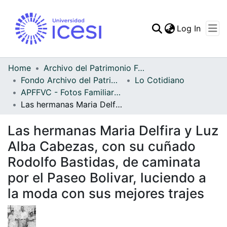
(curren
Log In
Communities & Collec
All of DSpace
Home
Archivo del Patrimonio Fotográfico y Fílmico del Valle del Cauca
Fondo Archivo del Patrimonio Fotográfico y Fílmico del Valle del Cauca
Lo Cotidiano
Statistics
APFFVC - Fotos Familiares - Patrimonial
Las hermanas Maria Delfira y Luz Alba Cabezas, con su cuñado Rodolfo Bastidas, de caminata por el Paseo Bolivar, luciendo a la moda con sus mejores trajes
Las hermanas Maria Delfira y Luz
Alba Cabezas, con su cuñado
Rodolfo Bastidas, de caminata
por el Paseo Bolivar, luciendo a
la moda con sus mejores trajes