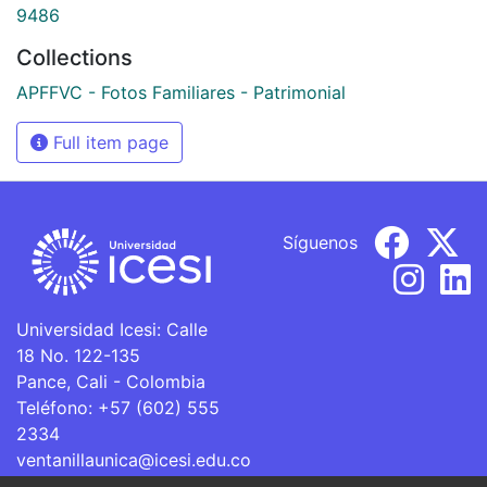
9486
Collections
APFFVC - Fotos Familiares - Patrimonial
Full item page
Síguenos
Universidad Icesi: Calle
18 No. 122-135
Pance, Cali - Colombia
Teléfono: +57 (602) 555
2334
ventanillaunica@icesi.edu.co