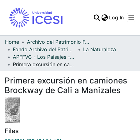
(curren
Log In
Communities & Collec
All of DSpace
Home
Archivo del Patrimonio Fotográfico y Fílmico del Valle del Cauca
Fondo Archivo del Patrimonio Fotográfico y Fílmico del Valle del Cauca
La Naturaleza
Statistics
APFFVC - Los Paisajes - Patrimonial
Primera excursión en camiones Brockway de Cali a Manizales
Primera excursión en camiones
Brockway de Cali a Manizales
Files