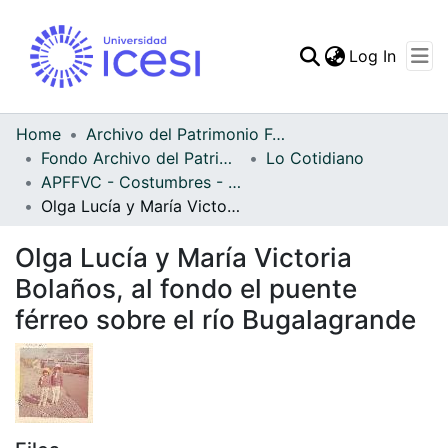
(curren
Log In
Communities & Collec
All of DSpace
Home
Archivo del Patrimonio Fotográfico y Fílmico del Valle del Cauca
Fondo Archivo del Patrimonio Fotográfico y Fílmico del Valle del Cauca
Lo Cotidiano
Statistics
APFFVC - Costumbres - Patrimonial
Olga Lucía y María Victoria Bolaños, al fondo el puente férreo sobre el río Bugalagrande
Olga Lucía y María Victoria
Bolaños, al fondo el puente
férreo sobre el río Bugalagrande