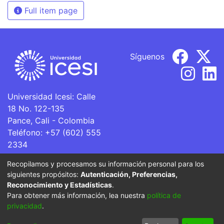
Full item page
Síguenos
Universidad Icesi: Calle
18 No. 122-135
Pance, Cali - Colombia
Teléfono: +57 (602) 555
2334
ventanillaunica@icesi.edu.co
Recopilamos y procesamos su información personal para los
siguientes propósitos:
Autenticación, Preferencias,
La Universidad Icesi es una Institución de Educación
Reconocimiento y Estadísticas
.
Superior que se encuentra sujeta a inspección y vigilancia
Para obtener más información, lea nuestra
política de
por parte del Ministerio de Educación Nacional.
privacidad
.
Cookie
Privacy
End User
Send