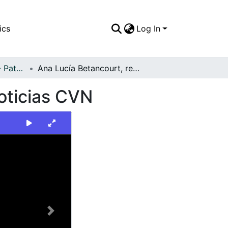
ics
Log In
FFDO - Personajes - Patrimonial
Ana Lucía Betancourt, reportera del programa Noticias CVN
oticias CVN
Next