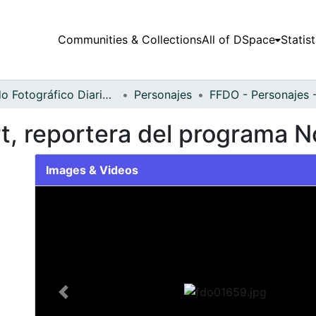
Communities & Collections
All of DSpace
Statist
Fondo Fotográfico Diario Occidente
Personajes
t, reportera del programa N
Images & Videos
Slide 1 of 1
Previous