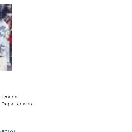
rtera del
a Departamental
9/67808