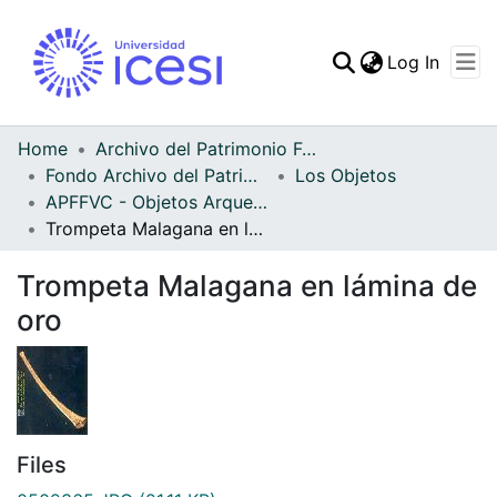
(curren
Log In
Communities & Collec
All of DSpace
Home
Archivo del Patrimonio Fotográfico y Fílmico del Valle del Cauca
Fondo Archivo del Patrimonio Fotográfico y Fílmico del Valle del Cauca
Los Objetos
Statistics
APFFVC - Objetos Arqueológico - Patrimonial
Trompeta Malagana en lámina de oro
Trompeta Malagana en lámina de
oro
Files