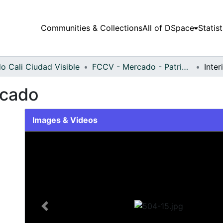
Communities & Collections
All of DSpace
Statist
o Cali Ciudad Visible
FCCV - Mercado - Patrimonial
Inte
rcado
Images & Videos
Slide 1 of 1
Previous