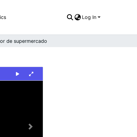
ics
Log In
rior de supermercado
Next