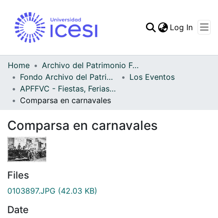
(curren
Log In
Communities & Collec
All of DSpace
Home
Archivo del Patrimonio Fotográfico y Fílmico del Valle del Cauca
Fondo Archivo del Patrimonio Fotográfico y Fílmico del Valle del Cauca
Los Eventos
Statistics
APFFVC - Fiestas, Ferias y Carnavales - Patrimonial
Comparsa en carnavales
Comparsa en carnavales
Files
0103897.JPG
(42.03 KB)
Date