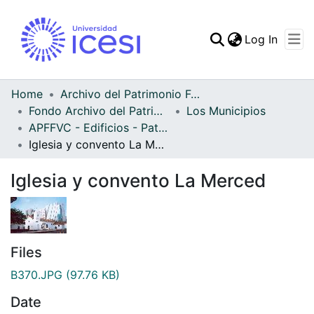
(curren
Log In
Communities & Collec
All of DSpace
Home
Archivo del Patrimonio Fotográfico y Fílmico del Valle del Cauca
Fondo Archivo del Patrimonio Fotográfico y Fílmico del Valle del Cauca
Los Municipios
Statistics
APFFVC - Edificios - Patrimonial
Iglesia y convento La Merced
Iglesia y convento La Merced
Files
B370.JPG
(97.76 KB)
Date