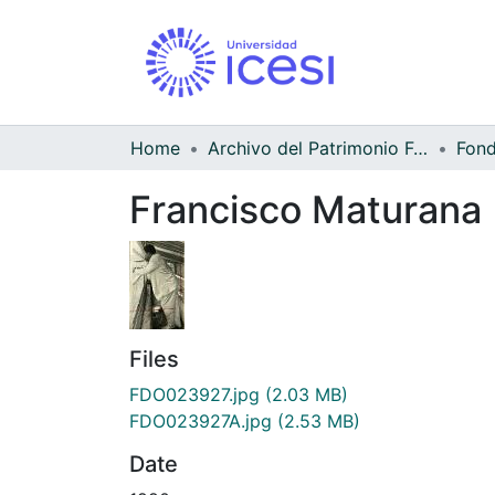
Home
Archivo del Patrimonio Fotográfico y Fílmico del Valle del Cauca
Francisco Maturana
Files
FDO023927.jpg
(2.03 MB)
FDO023927A.jpg
(2.53 MB)
Date