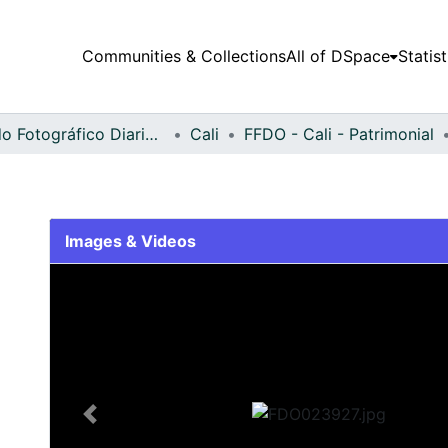
Communities & Collections
All of DSpace
Statist
Fondo Fotográfico Diario Occidente
Cali
FFDO - Cali - Patrimonial
Images & Videos
Slide 1 of 2
Previous