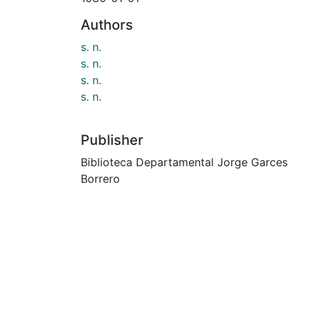
Authors
s. n.
s. n.
s. n.
s. n.
Publisher
Biblioteca Departamental Jorge Garces
Borrero