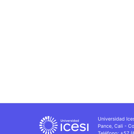
Universidad Ice
Pance, Cali - C
Teléfono: +57 