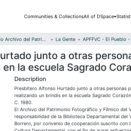
Communities & Collections
All of DSpace
Statist
Fondo Archivo del Patrimonio Fotográfico y Fílmico del Valle del Cauca
La Gente
urtado junto a otras personas
s en la escuela Sagrado Cor
Description
Presbítero Alfonso Hurtado junto a otras personas po
realizando un brindis en la escuela Sagrado Corazón 
C. 1980.
El Archivo del Patrimonio Fotográfico y Fílmico del 
responsabilidad de la Biblioteca Departamental del 
Borrero, por convenio de cooperación suscrito con l
Cultura Departamental, con el fin de aunar esfuerzo