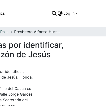
ics
Log In
APFFVC - El Pueblo - Patrimonial
Presbítero Alfonso Hurtado junto a otras personas por identificar, realizando un brindis en la escuela Sagrado Corazón de Jesús
 por identificar,
azón de Jesús
r identificar,
de Jesús. Florida.
Valle del Cauca es
Valle Jorge Garcés
a Secretaria del
s para su