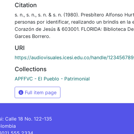
Citation
s. n., s. n., s. n. & s. n. (1980). Presbítero Alfonso Hu
personas por identificar, realizando un brindis en la
Corazón de Jesús & 603001. FLORIDA: Biblioteca D
Garces Borrero.
URI
https://audiovisuales.icesi.edu.co/handle/12345678
Collections
APFFVC - El Pueblo - Patrimonial
Full item page
si: Calle 18 No. 122-135
olombia
(602) 555 2334