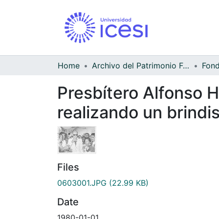
Home
Archivo del Patrimonio Fotográfico y Fílmico del Valle del Cauca
Presbítero Alfonso H
realizando un brindi
Files
0603001.JPG
(22.99 KB)
Date
1980-01-01