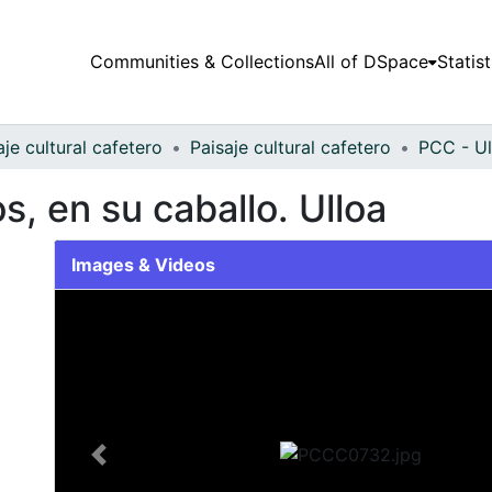
Communities & Collections
All of DSpace
Statist
aje cultural cafetero
Paisaje cultural cafetero
PCC - Ul
, en su caballo. Ulloa
Images & Videos
Slide 1 of 1
Previous