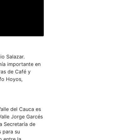
io Salazar.
mía importante en
oras de Café y
fo Hoyos,
Valle del Cauca es
Valle Jorge Garcés
a Secretaría de
s para su
 entre la