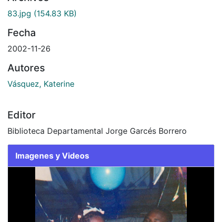
gando...
Archivos
83.jpg
(154.83 KB)
Fecha
2002-11-26
Autores
Vásquez, Katerine
Editor
Biblioteca Departamental Jorge Garcés Borrero
Imagenes y Videos
Slide 1 of 1