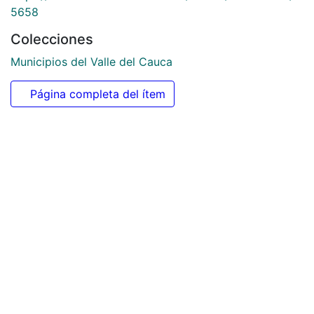
Da clic sobre la imágen para abrir la galería.
URI
https://audiovisuales.icesi.edu.co/handle/123456789/7
5658
Colecciones
Municipios del Valle del Cauca
Página completa del ítem