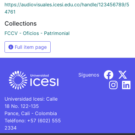
https://audiovisuales.icesi.edu.co/handle/123456789/5
4761
Collections
FCCV - Oficios - Patrimonial
Full item page
Síguenos
Universidad Icesi: Calle
18 No. 122-135
Pance, Cali - Colombia
Teléfono: +57 (602) 555
2334