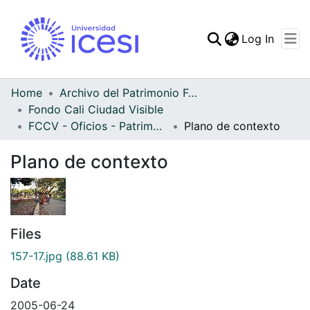
(curren
Log In
Communities & Collec
All of DSpace
Home
Archivo del Patrimonio Fotográfico y Fílmico del Valle del Cauca
Fondo Cali Ciudad Visible
Statistics
FCCV - Oficios - Patrimonial
Plano de contexto
Plano de contexto
Files
157-17.jpg
(88.61 KB)
Date
2005-06-24