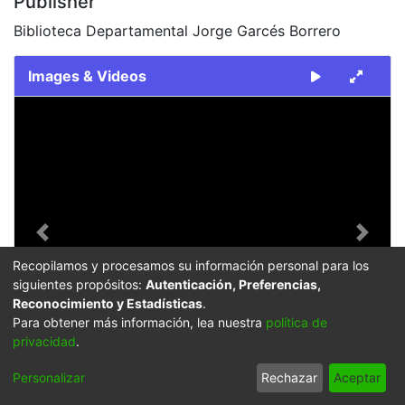
Publisher
Biblioteca Departamental Jorge Garcés Borrero
Images & Videos
Slide 1 of 2
Previous
Next
Recopilamos y procesamos su información personal para los
siguientes propósitos:
Autenticación, Preferencias,
Reconocimiento y Estadísticas
.
FDO017699.jpg
Para obtener más información, lea nuestra
política de
privacidad
.
Personalizar
Rechazar
Aceptar
Description