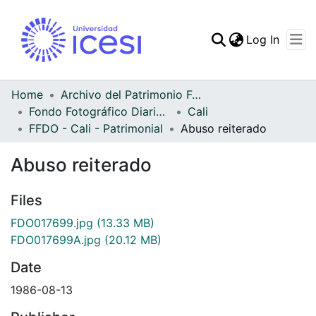
(curren
Log In
Communities & Collec
All of DSpace
Home
Archivo del Patrimonio Fotográfico y Fílmico del Valle del Cauca
Fondo Fotográfico Diario Occidente
Cali
Statistics
FFDO - Cali - Patrimonial
Abuso reiterado
Abuso reiterado
Files
FDO017699.jpg
(13.33 MB)
FDO017699A.jpg
(20.12 MB)
Date
1986-08-13