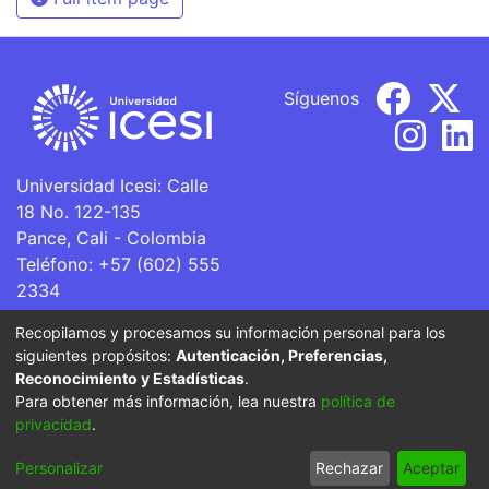
Síguenos
Universidad Icesi: Calle
18 No. 122-135
Pance, Cali - Colombia
Teléfono: +57 (602) 555
2334
ventanillaunica@icesi.edu.co
Recopilamos y procesamos su información personal para los
siguientes propósitos:
Autenticación, Preferencias,
La Universidad Icesi es una Institución de Educación
Reconocimiento y Estadísticas
.
Superior que se encuentra sujeta a inspección y vigilancia
Para obtener más información, lea nuestra
política de
por parte del Ministerio de Educación Nacional.
privacidad
.
Cookie
Privacy
End User
Send
Personalizar
Rechazar
Aceptar
settings
policy
Agreement
Feedback