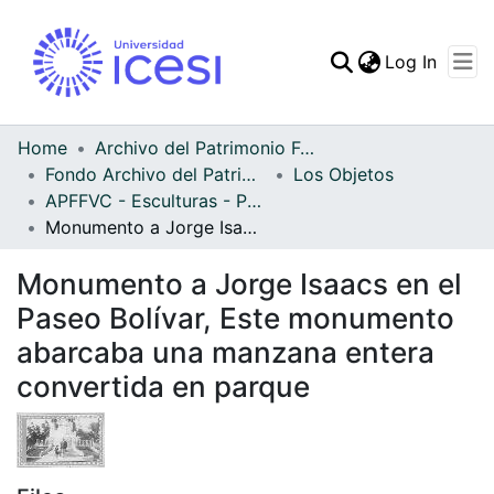
(curren
Log In
Communities & Collec
All of DSpace
Home
Archivo del Patrimonio Fotográfico y Fílmico del Valle del Cauca
Fondo Archivo del Patrimonio Fotográfico y Fílmico del Valle del Cauca
Los Objetos
Statistics
APFFVC - Esculturas - Patrimonial
Monumento a Jorge Isaacs en el Paseo Bolívar, Este monumento abarcaba una manzana entera convertida en parque
Monumento a Jorge Isaacs en el
Paseo Bolívar, Este monumento
abarcaba una manzana entera
convertida en parque