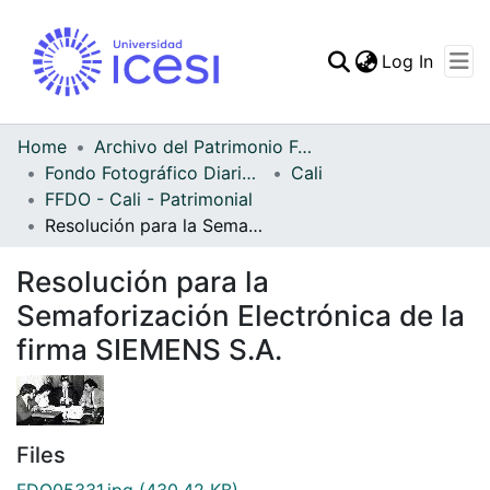
(curren
Log In
Communities & Collec
All of DSpace
Home
Archivo del Patrimonio Fotográfico y Fílmico del Valle del Cauca
Fondo Fotográfico Diario Occidente
Cali
Statistics
FFDO - Cali - Patrimonial
Resolución para la Semaforización Electrónica de la firma SIEMENS S.A.
Resolución para la
Semaforización Electrónica de la
firma SIEMENS S.A.
Files
FDO05331.jpg
(430.42 KB)